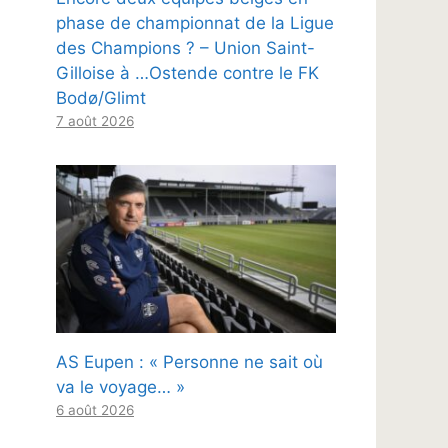
phase de championnat de la Ligue
des Champions ? – Union Saint-
Gilloise à …Ostende contre le FK
Bodø/Glimt
7 août 2026
AS Eupen : « Personne ne sait où
va le voyage… »
6 août 2026