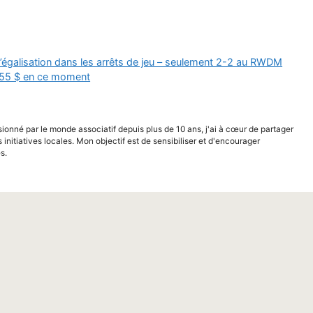
’égalisation dans les arrêts de jeu – seulement 2-2 au RWDM
 155 $ en ce moment
sionné par le monde associatif depuis plus de 10 ans, j'ai à cœur de partager
s initiatives locales. Mon objectif est de sensibiliser et d'encourager
s.