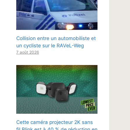
Collision entre un automobiliste et
un cycliste sur le RAVeL-Weg
7 août 2026
Cette caméra projecteur 2K sans
fil Blink est à 40 % de réduction en