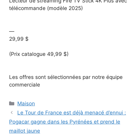
Lecteur de streaming Fire TV Stick 4K Plus avec
télécommande (modèle 2025)
—
29,99 $
(Prix catalogue 49,99 $)
Les offres sont sélectionnées par notre équipe
commerciale
Catégories
Maison
Le Tour de France est déjà menacé d’ennui :
Pogacar gagne dans les Pyrénées et prend le
maillot jaune