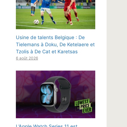
Usine de talents Belgique : De
Tielemans à Doku, De Ketelaere et
Tzolis à De Cat et Karetsas
6 août 2026
L’Apple Watch Series 11 est