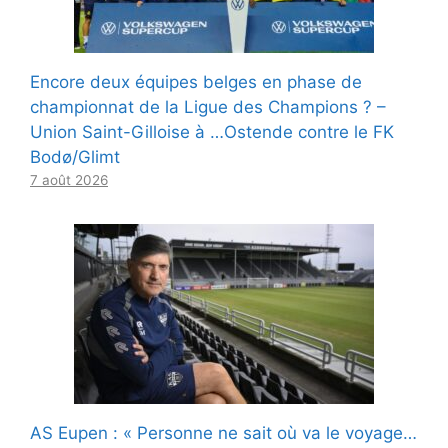
Encore deux équipes belges en phase de
championnat de la Ligue des Champions ? –
Union Saint-Gilloise à …Ostende contre le FK
Bodø/Glimt
7 août 2026
AS Eupen : « Personne ne sait où va le voyage…