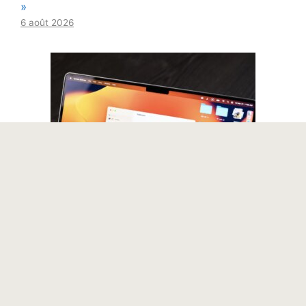
»
6 août 2026
Apple vient d’empêcher les pirates
informatiques de profiter de cette grave faille
de sécurité
6 août 2026
© 2026 Vie Associative -
contact@vieassociative.be