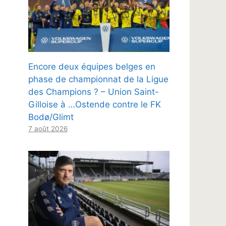
Encore deux équipes belges en
phase de championnat de la Ligue
des Champions ? – Union Saint-
Gilloise à …Ostende contre le FK
Bodø/Glimt
7 août 2026