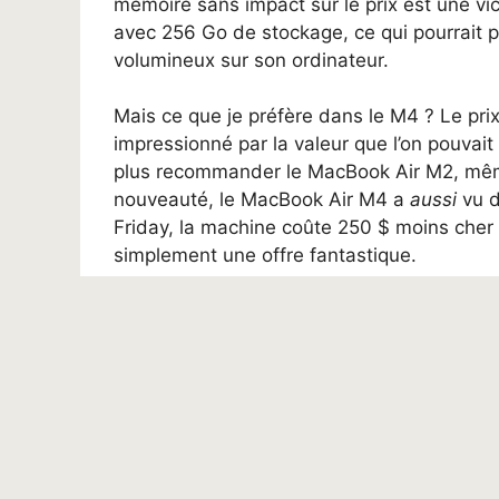
mémoire sans impact sur le prix est une vict
avec 256 Go de stockage, ce qui pourrait 
volumineux sur son ordinateur.
Mais ce que je préfère dans le M4 ? Le prix
impressionné par la valeur que l’on pouvait
plus recommander le MacBook Air M2, même
nouveauté, le MacBook Air M4 a
aussi
vu d
Friday, la machine coûte 250 $ moins cher
simplement une offre fantastique.
Devriez-vous achete
à moindre coût ?
Bien sûr, il existe d’autres MacBook moin
et opter pour le MacBook Air M2, qui dis
stockage. Et si vous n’avez pas besoin qu