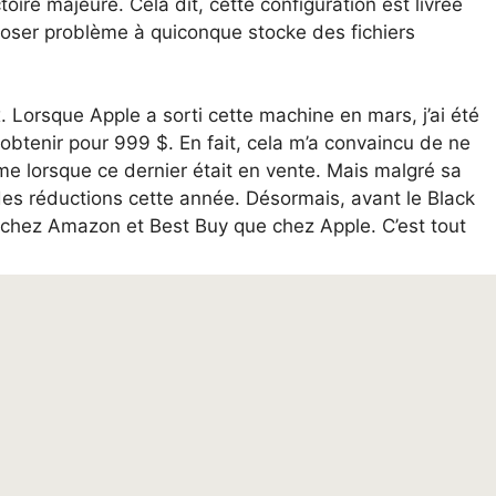
oire majeure. Cela dit, cette configuration est livrée
poser problème à quiconque stocke des fichiers
. Lorsque Apple a sorti cette machine en mars, j’ai été
 obtenir pour 999 $. En fait, cela m’a convaincu de ne
 lorsque ce dernier était en vente. Mais malgré sa
es réductions cette année. Désormais, avant le Black
 chez Amazon et Best Buy que chez Apple. C’est tout
r un MacBook plus ancien
s chers. Vous pouvez économiser 50 $ supplémentaires
pose également de 16 Go de RAM et de 256 Go de
e votre machine soit neuve, vous pouvez trouver des