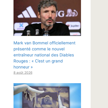
Mark van Bommel officiellement
présenté comme le nouvel
entraîneur national des Diables
Rouges : « C’est un grand
honneur »
8 août 2026