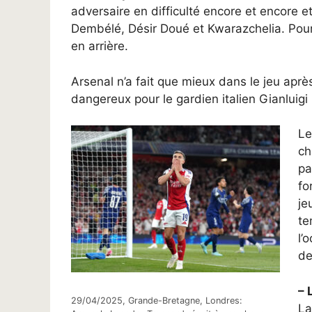
adversaire en difficulté encore et encore et
Dembélé, Désir Doué et Kwarazchelia. Pour 
en arrière.
Arsenal n’a fait que mieux dans le jeu aprè
dangereux pour le gardien italien Gianlui
Le
ch
pa
fo
je
te
l’
de
– 
29/04/2025, Grande-Bretagne, Londres:
La