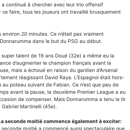
 a continué à chercher avec leur trio offensif
ce faire, tous les joueurs ont travaillé brusquement
s environ 20 minutes. Ce n’était pas vraiment
gi Donnarumma dans le but du PSG au début.
 super talent de 19 ans Doué (32e) a même eu la
ance d’augmenter le champion français avant la
use, mais a échoué en raison du gardien d’Arsenal
rtement réagissant David Raya. L’Espagnol était hors-
u au poteau suivant de Fabian. Ce n’est que peu de
mps avant la pause, la deuxième Premier League a eu
occasion de compenser. Mais Donnarumma a tenu le tir
 Gabriel Martinelli (45e).
La seconde moitié commence également à exciter:
 seconde moitié a commencé aussi spectaculaire que