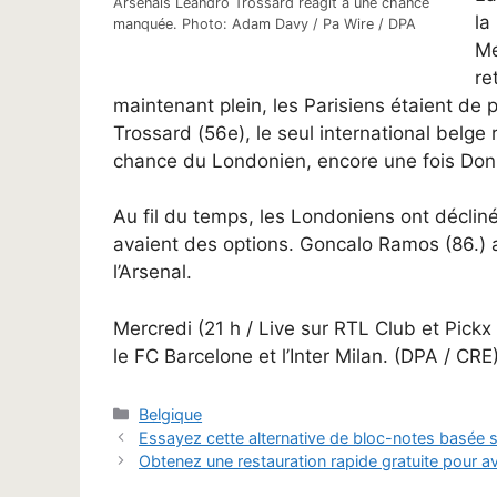
Arsenals Leandro Trossard réagit à une chance
la
manquée. Photo: Adam Davy / Pa Wire / DPA
Me
re
maintenant plein, les Parisiens étaient de
Trossard (56e), le seul international belge
chance du Londonien, encore une fois Don
Au fil du temps, les Londoniens ont décliné 
avaient des options. Goncalo Ramos (86.) 
l’Arsenal.
Mercredi (21 h / Live sur RTL Club et Pick
le FC Barcelone et l’Inter Milan. (DPA / CRE
Catégories
Belgique
Essayez cette alternative de bloc-notes basée 
Obtenez une restauration rapide gratuite pour av