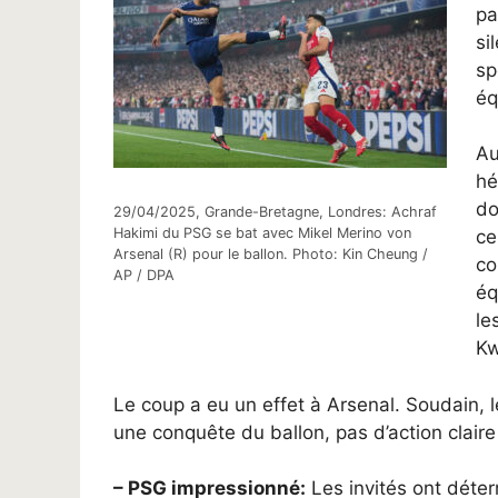
pa
si
sp
éq
Au
hé
do
29/04/2025, Grande-Bretagne, Londres: Achraf
Hakimi du PSG se bat avec Mikel Merino von
ce
Arsenal (R) pour le ballon. Photo: Kin Cheung /
co
AP / DPA
éq
le
Kw
Le coup a eu un effet à Arsenal. Soudain, l
une conquête du ballon, pas d’action claire
– PSG impressionné:
Les invités ont déter