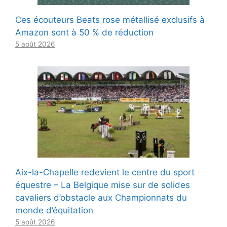
Ces écouteurs Beats rose métallisé exclusifs à
Amazon sont à 50 % de réduction
5 août 2026
Aix-la-Chapelle redevient le centre du sport
équestre – La Belgique mise sur de solides
cavaliers d’obstacle aux Championnats du
monde d’équitation
5 août 2026