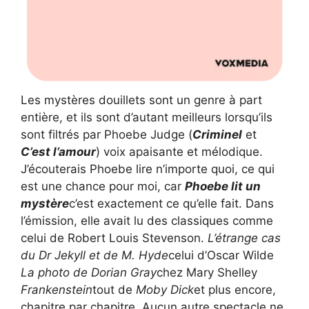
Les mystères douillets sont un genre à part
entière, et ils sont d’autant meilleurs lorsqu’ils
sont filtrés par Phoebe Judge (
Criminel
et
C’est l’amour
) voix apaisante et mélodique.
J’écouterais Phoebe lire n’importe quoi, ce qui
est une chance pour moi, car
Phoebe lit un
mystère
c’est exactement ce qu’elle fait. Dans
l’émission, elle avait lu des classiques comme
celui de Robert Louis Stevenson.
L’étrange cas
du Dr Jekyll et de M. Hyde
celui d’Oscar Wilde
La photo de Dorian Gray
chez Mary Shelley
Frankenstein
tout de
Moby Dick
et plus encore,
chapitre par chapitre. Aucun autre spectacle ne