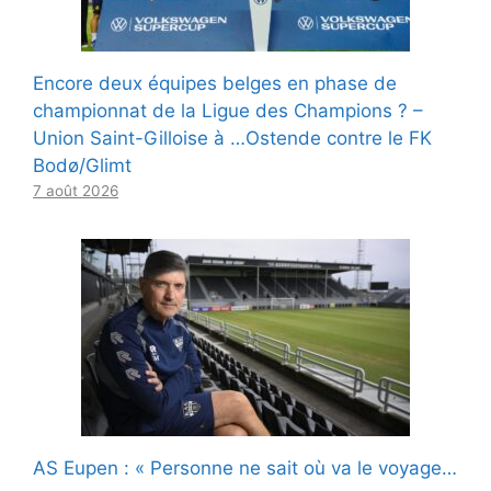
Encore deux équipes belges en phase de
championnat de la Ligue des Champions ? –
Union Saint-Gilloise à …Ostende contre le FK
Bodø/Glimt
7 août 2026
AS Eupen : « Personne ne sait où va le voyage…