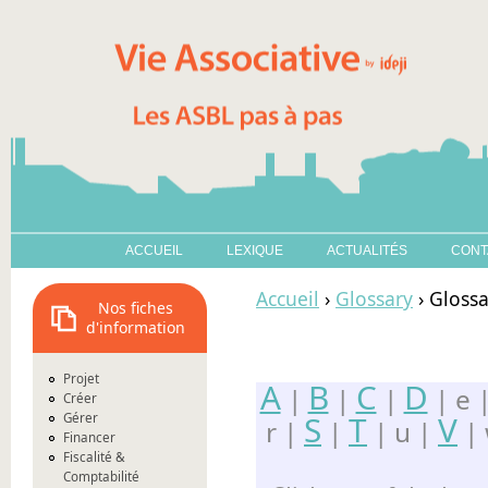
ACCUEIL
LEXIQUE
ACTUALITÉS
CONT
Accueil
›
Glossary
› Glossa
Nos fiches
d'information
Projet
A
B
C
D
|
|
|
| e |
Créer
S
T
V
Gérer
r |
|
| u |
| 
Financer
Fiscalité &
Comptabilité