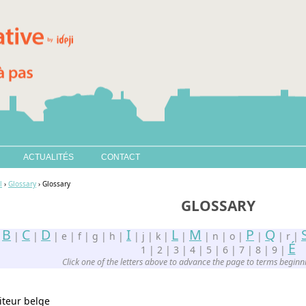
ACTUALITÉS
CONTACT
l
›
Glossary
› Glossary
GLOSSARY
B
C
D
I
L
M
P
Q
|
|
|
| e | f | g | h |
| j | k |
|
| n | o |
|
| r |
É
1 | 2 | 3 | 4 | 5 | 6 | 7 | 8 | 9 |
Click one of the letters above to advance the page to terms beginnin
teur belge