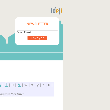
NEWSLETTER
S
T
V
|
| u |
| w | x | y | z | 0 |
g with that letter.