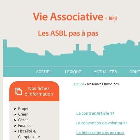
ACCUEIL
LEXIQUE
ACTUALITÉS
CONT
Accueil
› ressources humaines
Nos fiches
d'information
Projet
Le contrat Article 17
Créer
Gérer
La convention de volontariat
Financer
Fiscalité &
La hiérarchie des normes
Comptabilité